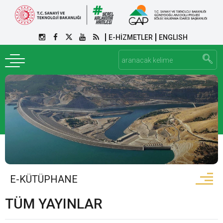
E-HİZMETLER
ENGLISH
E-KÜTÜPHANE
TÜM YAYINLAR