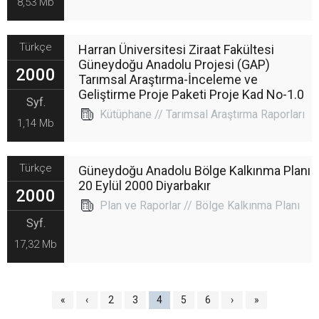
8,53 Mb
Türkçe
Harran Üniversitesi Ziraat Fakültesi
Güneydoğu Anadolu Projesi (GAP)
2000
Tarımsal Araştırma-İnceleme ve
Geliştirme Proje Paketi Proje Kad No-1.0
Syf.
Kütüphane // Tarımsal Araştırma Raporları
1,14 Mb
Türkçe
Güneydoğu Anadolu Bölge Kalkınma Planı
20 Eylül 2000 Diyarbakır
2000
Plan ve Raporlar // Bölge Kalkınma Planı
Syf.
17,32 Mb
«
‹
2
3
4
5
6
›
»