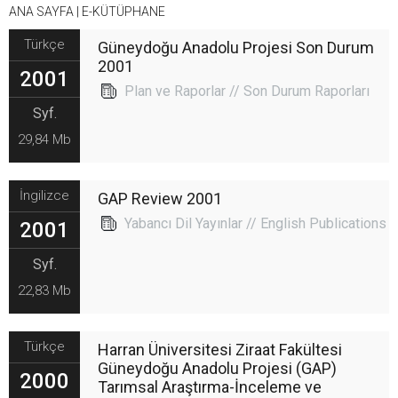
ANA SAYFA
|
E-KÜTÜPHANE
Türkçe
Güneydoğu Anadolu Projesi Son Durum
2001
2001
Plan ve Raporlar // Son Durum Raporları
Syf.
29,84 Mb
İngilizce
GAP Review 2001
Yabancı Dil Yayınlar // English Publications
2001
Syf.
22,83 Mb
Türkçe
Harran Üniversitesi Ziraat Fakültesi
Güneydoğu Anadolu Projesi (GAP)
2000
Tarımsal Araştırma-İnceleme ve