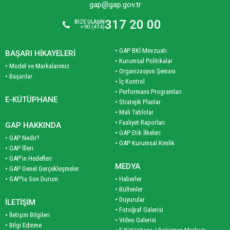
gap@gap.gov.tr
317 20 00
BİZE ULAŞIN
+90 (414)
• GAP BKİ Mevzuatı
BAŞARI HİKAYELERİ
• Kurumsal Politikalar
• Model ve Markalarımız
• Organizasyon Şeması
• Başarılar
• İç Kontrol
• Performans Programları
E-KÜTÜPHANE
• Stratejik Planlar
• Mali Tablolar
• Faaliyet Raporları
GAP HAKKINDA
• GAP Etik İlkeleri
• GAP Nedir?
• GAP Kurumsal Kimlik
• GAP İlleri
• GAP'ın Hedefleri
MEDYA
• GAP Genel Gerçekleşmeler
• GAP'ta Son Durum
• Haberler
• Bültenler
• Duyurular
İLETİŞİM
• Fotoğraf Galerisi
• İletişim Bilgileri
• Video Galerisi
• Bilgi Edinme