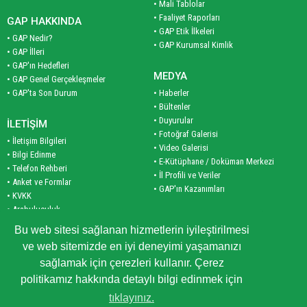
• Mali Tablolar
• Faaliyet Raporları
GAP HAKKINDA
• GAP Etik İlkeleri
• GAP Nedir?
• GAP Kurumsal Kimlik
• GAP İlleri
• GAP'ın Hedefleri
MEDYA
• GAP Genel Gerçekleşmeler
• GAP'ta Son Durum
• Haberler
• Bültenler
• Duyurular
İLETİŞİM
• Fotoğraf Galerisi
• İletişim Bilgileri
• Video Galerisi
• Bilgi Edinme
• E-Kütüphane / Doküman Merkezi
• Telefon Rehberi
• İl Profili ve Veriler
• Anket ve Formlar
• GAP'ın Kazanımları
• KVKK
• Arabuluculuk
PLAN VE PROGRAM
• Site Haritası
Bu web sitesi sağlanan hizmetlerin iyileştirilmesi
• Planlar
ve web sitemizde en iyi deneyimi yaşamanızı
• Programlar
KURUMSAL
sağlamak için çerezleri kullanır. Çerez
• İş Birliği Programları
• Bakanımız
politikamız hakkında detaylı bilgi edinmek için
• Yöneticilerimiz
tıklayınız.
• GAP BKİ Tarihçesi