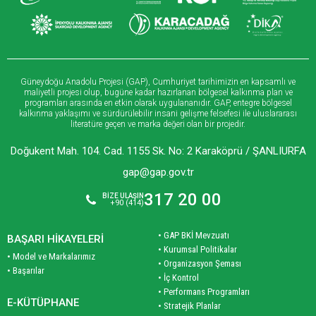
Güneydoğu Anadolu Projesi (GAP), Cumhuriyet tarihimizin en kapsamlı ve
maliyetli projesi olup, bugüne kadar hazırlanan bölgesel kalkınma plan ve
programları arasında en etkin olarak uygulananıdır. GAP, entegre bölgesel
kalkınma yaklaşımı ve sürdürülebilir insani gelişme felsefesi ile uluslararası
literatüre geçen ve marka değeri olan bir projedir.
Doğukent Mah. 104. Cad. 1155 Sk. No: 2 Karaköprü / ŞANLIURFA
gap@gap.gov.tr
317 20 00
BİZE ULAŞIN
+90 (414)
• GAP BKİ Mevzuatı
BAŞARI HİKAYELERİ
• Kurumsal Politikalar
• Model ve Markalarımız
• Organizasyon Şeması
• Başarılar
• İç Kontrol
• Performans Programları
E-KÜTÜPHANE
• Stratejik Planlar