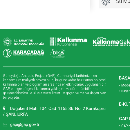
Su Mut
Güneydoğu Anadolu Projesi (GAP), Cumhuriyet tarihimizin en
BAŞA
kapsamlı ve maliyetli projesi olup, bugüne kadar hazırlanan bölgesel
kalkınma plan ve programları arasında en etkin olarak uygulananıdır.
• Mode
GAP, entegre bölgesel kalkınma yaklaşımı ve sürdürülebilir insani
• Başar
gelişme felsefesi ile uluslararası literatüre geçen ve marka değeri olan
bir projedir.
E-KÜ
Doğukent Mah. 104. Cad. 1155 Sk. No: 2 Karaköprü
/ ŞANLIURFA
GAP 
gap@gap.gov.tr
• GAP 