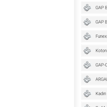
GAP Bö
GAP Bö
Funex
Koton 
GAP-C
ARGA
Kadın 