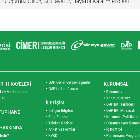
luluğumuz Olsun, Su Hayattır, Hayatta Kalalım Projesi
• GAP Genel Gerçekleşmeler
RI HİKAYELERİ
KURUMSAL
• GAP'ta Son Durum
l ve Markalarımız
• Bakanımız
ılar
• Yöneticilerimiz
İLETİŞİM
• GAP BKİ Tarihçesi
• İletişim Bilgileri
• GAP BKİ Mevzuatı
TÜPHANE
• Bilgi Edinme
• Kurumsal Politikalar
• Telefon Rehberi
• Organizasyon Şemas
HAKKINDA
• Anket ve Formlar
• İç Kontrol
Nedir?
• KVKK
• Performans Programl