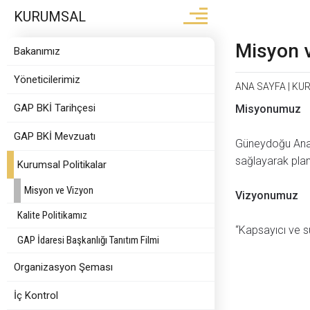
KURUMSAL
Misyon 
Bakanımız
Yöneticilerimiz
ANA SAYFA
|
KU
GAP BKİ Tarihçesi
Misyonumuz
GAP BKİ Mevzuatı
Güneydoğu Anadol
sağlayarak plan
Kurumsal Politikalar
Misyon ve Vizyon
Vizyonumuz
Kalite Politikamız
“Kapsayıcı ve s
GAP İdaresi Başkanlığı Tanıtım Filmi
Organizasyon Şeması
İç Kontrol