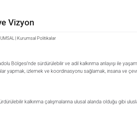
ve Vizyon
RUMSAL
|
Kurumsal Politikalar
u Bölgesi’nde sürdürülebilir ve adil kalkınma anlayışı ile yaşam k
lar yapmak, izlemek ve koordinasyonu sağlamak, insana ve çevrey
ürdürülebilir kalkınma çalışmalarına ulusal alanda olduğu gibi ulu