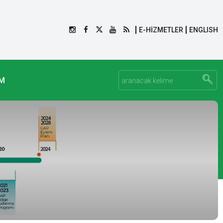
E-HİZMETLER
ENGLISH
İM