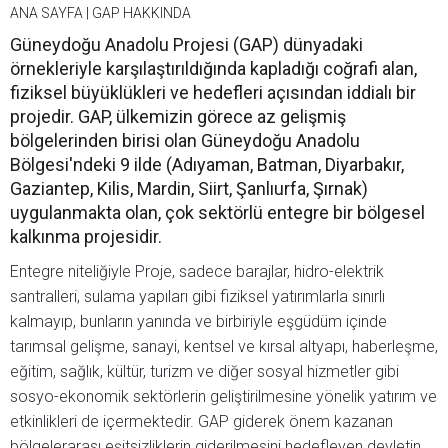
ANA SAYFA
|
GAP HAKKINDA
Güneydoğu Anadolu Projesi (GAP) dünyadaki
örnekleriyle karşılaştırıldığında kapladığı coğrafi alan,
fiziksel büyüklükleri ve hedefleri açısından iddialı bir
projedir. GAP, ülkemizin görece az gelişmiş
bölgelerinden birisi olan Güneydoğu Anadolu
Bölgesi'ndeki 9 ilde (Adıyaman, Batman, Diyarbakır,
Gaziantep, Kilis, Mardin, Siirt, Şanlıurfa, Şırnak)
uygulanmakta olan, çok sektörlü entegre bir bölgesel
kalkınma projesidir.
Entegre niteliğiyle Proje, sadece barajlar, hidro-elektrik
santralleri, sulama yapıları gibi fiziksel yatırımlarla sınırlı
kalmayıp, bunların yanında ve birbiriyle eşgüdüm içinde
tarımsal gelişme, sanayi, kentsel ve kırsal altyapı, haberleşme,
eğitim, sağlık, kültür, turizm ve diğer sosyal hizmetler gibi
sosyo-ekonomik sektörlerin geliştirilmesine yönelik yatırım ve
etkinlikleri de içermektedir. GAP giderek önem kazanan
bölgelerarası eşitsizliklerin giderilmesini hedefleyen devletin