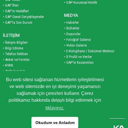
• GAP Kurumsal Kimlik
• GAP İlleri
• GAP'ın Hedefleri
MEDYA
• GAP Genel Gerçekleşmeler
• GAP'ta Son Durum
• Haberler
• Bültenler
• Duyurular
İLETİŞİM
• Fotoğraf Galerisi
• İletişim Bilgileri
• Video Galerisi
• Bilgi Edinme
• E-Kütüphane / Doküman Merkezi
• Telefon Rehberi
• İl Profili ve Veriler
• Anket ve Formlar
• GAP'ın Kazanımları
• KVKK
• Arabuluculuk
PLAN VE PROGRAM
• Site Haritası
Bu web sitesi sağlanan hizmetlerin iyileştirilmesi
• Planlar
ve web sitemizde en iyi deneyimi yaşamanızı
• Programlar
KURUMSAL
sağlamak için çerezleri kullanır. Çerez
• İş Birliği Programları
• Bakanımız
politikamız hakkında detaylı bilgi edinmek için
• Yöneticilerimiz
tıklayınız.
• GAP BKİ Tarihçesi
Okudum ve Anladım
Copyright © 2026 Güneydoğu Anadolu Projesi Bölge Kalkınma