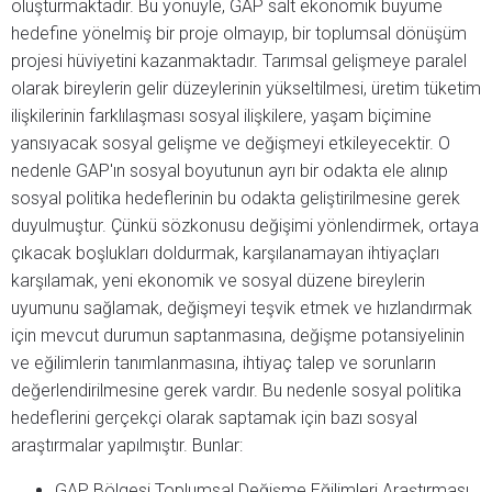
oluşturmaktadır. Bu yönüyle, GAP salt ekonomik büyüme
hedefine yönelmiş bir proje olmayıp, bir toplumsal dönüşüm
projesi hüviyetini kazanmaktadır. Tarımsal gelişmeye paralel
olarak bireylerin gelir düzeylerinin yükseltilmesi, üretim tüketim
ilişkilerinin farklılaşması sosyal ilişkilere, yaşam biçimine
yansıyacak sosyal gelişme ve değişmeyi etkileyecektir. O
nedenle GAP'ın sosyal boyutunun ayrı bir odakta ele alınıp
sosyal politika hedeflerinin bu odakta geliştirilmesine gerek
duyulmuştur. Çünkü sözkonusu değişimi yönlendirmek, ortaya
çıkacak boşlukları doldurmak, karşılanamayan ihtiyaçları
karşılamak, yeni ekonomik ve sosyal düzene bireylerin
uyumunu sağlamak, değişmeyi teşvik etmek ve hızlandırmak
için mevcut durumun saptanmasına, değişme potansiyelinin
ve eğilimlerin tanımlanmasına, ihtiyaç talep ve sorunların
değerlendirilmesine gerek vardır. Bu nedenle sosyal politika
hedeflerini gerçekçi olarak saptamak için bazı sosyal
araştırmalar yapılmıştır. Bunlar:
GAP Bölgesi Toplumsal Değişme Eğilimleri Araştırması