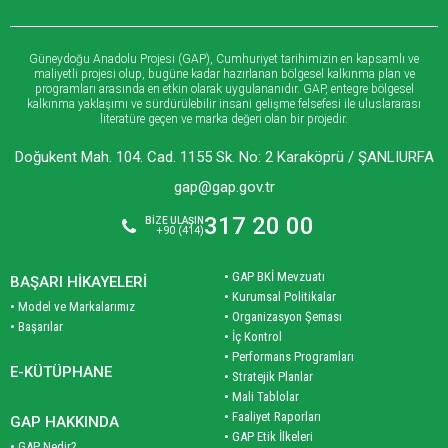
Güneydoğu Anadolu Projesi (GAP), Cumhuriyet tarihimizin en kapsamlı ve
maliyetli projesi olup, bugüne kadar hazırlanan bölgesel kalkınma plan ve
programları arasında en etkin olarak uygulananıdır. GAP, entegre bölgesel
kalkınma yaklaşımı ve sürdürülebilir insani gelişme felsefesi ile uluslararası
literatüre geçen ve marka değeri olan bir projedir.
Doğukent Mah. 104. Cad. 1155 Sk. No: 2 Karaköprü / ŞANLIURFA
gap@gap.gov.tr
317 20 00
BİZE ULAŞIN
+90 (414)
• GAP BKİ Mevzuatı
BAŞARI HİKAYELERİ
• Kurumsal Politikalar
• Model ve Markalarımız
• Organizasyon Şeması
• Başarılar
• İç Kontrol
• Performans Programları
E-KÜTÜPHANE
• Stratejik Planlar
• Mali Tablolar
• Faaliyet Raporları
GAP HAKKINDA
• GAP Etik İlkeleri
• GAP Nedir?