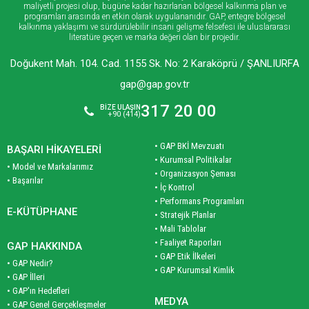
maliyetli projesi olup, bugüne kadar hazırlanan bölgesel kalkınma plan ve
programları arasında en etkin olarak uygulananıdır. GAP, entegre bölgesel
kalkınma yaklaşımı ve sürdürülebilir insani gelişme felsefesi ile uluslararası
literatüre geçen ve marka değeri olan bir projedir.
Doğukent Mah. 104. Cad. 1155 Sk. No: 2 Karaköprü / ŞANLIURFA
gap@gap.gov.tr
317 20 00
BİZE ULAŞIN
+90 (414)
• GAP BKİ Mevzuatı
BAŞARI HİKAYELERİ
• Kurumsal Politikalar
• Model ve Markalarımız
• Organizasyon Şeması
• Başarılar
• İç Kontrol
• Performans Programları
E-KÜTÜPHANE
• Stratejik Planlar
• Mali Tablolar
• Faaliyet Raporları
GAP HAKKINDA
• GAP Etik İlkeleri
• GAP Nedir?
• GAP Kurumsal Kimlik
• GAP İlleri
• GAP'ın Hedefleri
MEDYA
• GAP Genel Gerçekleşmeler