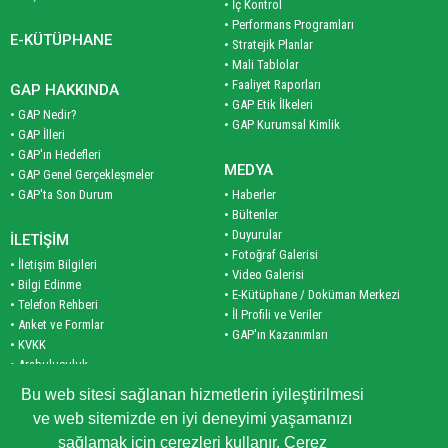
• İç Kontrol
• Performans Programları
E-KÜTÜPHANE
• Stratejik Planlar
• Mali Tablolar
• Faaliyet Raporları
GAP HAKKINDA
• GAP Etik İlkeleri
• GAP Nedir?
• GAP Kurumsal Kimlik
• GAP İlleri
• GAP'ın Hedefleri
MEDYA
• GAP Genel Gerçekleşmeler
• GAP'ta Son Durum
• Haberler
• Bültenler
• Duyurular
İLETİŞİM
• Fotoğraf Galerisi
• İletişim Bilgileri
• Video Galerisi
• Bilgi Edinme
• E-Kütüphane / Doküman Merkezi
• Telefon Rehberi
• İl Profili ve Veriler
• Anket ve Formlar
• GAP'ın Kazanımları
• KVKK
• Arabuluculuk
PLAN VE PROGRAM
• Site Haritası
Bu web sitesi sağlanan hizmetlerin iyileştirilmesi
• Planlar
ve web sitemizde en iyi deneyimi yaşamanızı
• Programlar
KURUMSAL
sağlamak için çerezleri kullanır. Çerez
• İş Birliği Programları