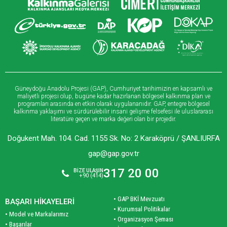
Güneydoğu Anadolu Projesi (GAP), Cumhuriyet tarihimizin en kapsamlı ve
maliyetli projesi olup, bugüne kadar hazırlanan bölgesel kalkınma plan ve
programları arasında en etkin olarak uygulananıdır. GAP, entegre bölgesel
kalkınma yaklaşımı ve sürdürülebilir insani gelişme felsefesi ile uluslararası
literatüre geçen ve marka değeri olan bir projedir.
Doğukent Mah. 104. Cad. 1155 Sk. No: 2 Karaköprü / ŞANLIURFA
gap@gap.gov.tr
317 20 00
BİZE ULAŞIN
+90 (414)
• GAP BKİ Mevzuatı
BAŞARI HİKAYELERİ
• Kurumsal Politikalar
• Model ve Markalarımız
• Organizasyon Şeması
• Başarılar