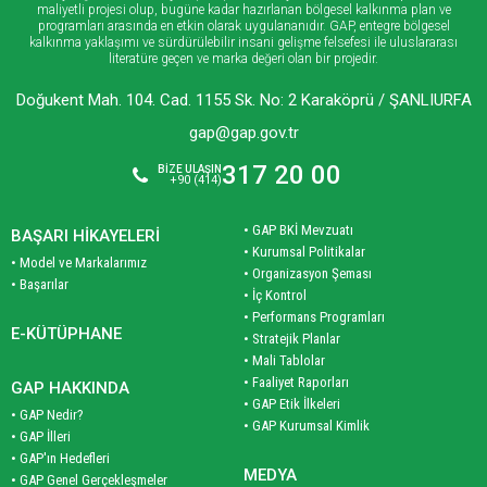
maliyetli projesi olup, bugüne kadar hazırlanan bölgesel kalkınma plan ve
programları arasında en etkin olarak uygulananıdır. GAP, entegre bölgesel
kalkınma yaklaşımı ve sürdürülebilir insani gelişme felsefesi ile uluslararası
literatüre geçen ve marka değeri olan bir projedir.
Doğukent Mah. 104. Cad. 1155 Sk. No: 2 Karaköprü / ŞANLIURFA
gap@gap.gov.tr
317 20 00
BİZE ULAŞIN
+90 (414)
• GAP BKİ Mevzuatı
BAŞARI HİKAYELERİ
• Kurumsal Politikalar
• Model ve Markalarımız
• Organizasyon Şeması
• Başarılar
• İç Kontrol
• Performans Programları
E-KÜTÜPHANE
• Stratejik Planlar
• Mali Tablolar
• Faaliyet Raporları
GAP HAKKINDA
• GAP Etik İlkeleri
• GAP Nedir?
• GAP Kurumsal Kimlik
• GAP İlleri
• GAP'ın Hedefleri
MEDYA
• GAP Genel Gerçekleşmeler