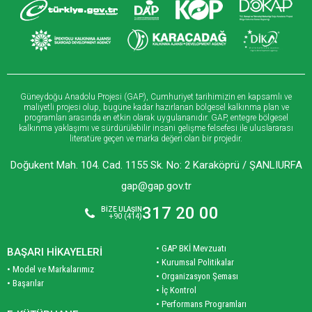
Güneydoğu Anadolu Projesi (GAP), Cumhuriyet tarihimizin en kapsamlı ve
maliyetli projesi olup, bugüne kadar hazırlanan bölgesel kalkınma plan ve
programları arasında en etkin olarak uygulananıdır. GAP, entegre bölgesel
kalkınma yaklaşımı ve sürdürülebilir insani gelişme felsefesi ile uluslararası
literatüre geçen ve marka değeri olan bir projedir.
Doğukent Mah. 104. Cad. 1155 Sk. No: 2 Karaköprü / ŞANLIURFA
gap@gap.gov.tr
317 20 00
BİZE ULAŞIN
+90 (414)
• GAP BKİ Mevzuatı
BAŞARI HİKAYELERİ
• Kurumsal Politikalar
• Model ve Markalarımız
• Organizasyon Şeması
• Başarılar
• İç Kontrol
• Performans Programları