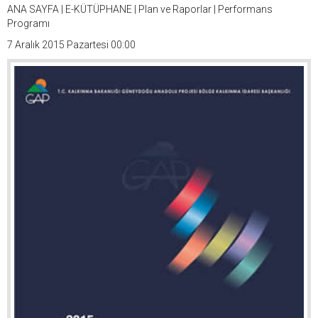
ANA SAYFA
|
E-KÜTÜPHANE
|
Plan ve Raporlar
|
Performans
Programı
7 Aralık 2015 Pazartesi 00:00