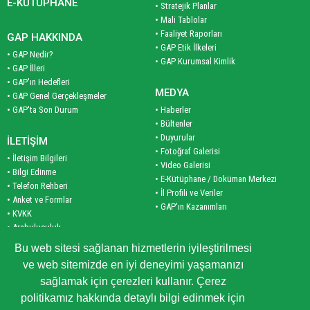
E-KÜTÜPHANE
• Stratejik Planlar
• Mali Tablolar
• Faaliyet Raporları
GAP HAKKINDA
• GAP Etik İlkeleri
• GAP Nedir?
• GAP Kurumsal Kimlik
• GAP İlleri
• GAP'ın Hedefleri
MEDYA
• GAP Genel Gerçekleşmeler
• GAP'ta Son Durum
• Haberler
• Bültenler
• Duyurular
İLETİŞİM
• Fotoğraf Galerisi
• İletişim Bilgileri
• Video Galerisi
• Bilgi Edinme
• E-Kütüphane / Doküman Merkezi
• Telefon Rehberi
• İl Profili ve Veriler
• Anket ve Formlar
• GAP'ın Kazanımları
• KVKK
• Arabuluculuk
PLAN VE PROGRAM
• Site Haritası
Bu web sitesi sağlanan hizmetlerin iyileştirilmesi
• Planlar
ve web sitemizde en iyi deneyimi yaşamanızı
• Programlar
KURUMSAL
sağlamak için çerezleri kullanır. Çerez
• İş Birliği Programları
• Bakanımız
politikamız hakkında detaylı bilgi edinmek için
• Yöneticilerimiz