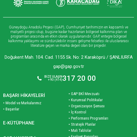
Güneydoğu Anadolu Projesi (GAP), Cumhuriyet tarihimizin en kapsamlı ve
maliyetli projesi olup, bugüne kadar hazırlanan bölgesel kalkınma plan ve
programları arasında en etkin olarak uygulananıdır. GAP, entegre bölgesel
kalkınma yaklaşımı ve sürdürülebilir insani gelişme felsefesi ile uluslararası
literatüre geçen ve marka değeri olan bir projedir.
Doğukent Mah. 104. Cad. 1155 Sk. No: 2 Karaköprü / ŞANLIURFA
gap@gap.gov.tr
317 20 00
BİZE ULAŞIN
+90 (414)
• GAP BKİ Mevzuatı
BAŞARI HİKAYELERİ
• Kurumsal Politikalar
• Model ve Markalarımız
• Organizasyon Şeması
• Başarılar
• İç Kontrol
• Performans Programları
E-KÜTÜPHANE
• Stratejik Planlar
• Mali Tablolar
• Faaliyet Raporları