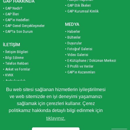
GAP HAKKINDA
• GAP Etik İlkeleri
• GAP Nedir?
• GAP Kurumsal Kimlik
• GAP İlleri
• GAP'ın Hedefleri
MEDYA
• GAP Genel Gerçekleşmeler
• GAP'ta Son Durum
• Haberler
• Bültenler
• Duyurular
İLETİŞİM
• Fotoğraf Galerisi
• İletişim Bilgileri
• Video Galerisi
• Bilgi Edinme
• E-Kütüphane / Doküman Merkezi
• Telefon Rehberi
• İl Profili ve Veriler
• Anket ve Formlar
• GAP'ın Kazanımları
• KVKK
• Arabuluculuk
PLAN VE PROGRAM
• Site Haritası
Bu web sitesi sağlanan hizmetlerin iyileştirilmesi
• Planlar
ve web sitemizde en iyi deneyimi yaşamanızı
• Programlar
KURUMSAL
sağlamak için çerezleri kullanır. Çerez
• İş Birliği Programları
• Bakanımız
politikamız hakkında detaylı bilgi edinmek için
• Yöneticilerimiz
tıklayınız.
• GAP BKİ Tarihçesi