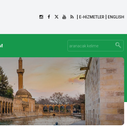
E-HİZMETLER
ENGLISH
İM