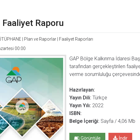
ı Faaliyet Raporu
ÜTÜPHANE
|
Plan ve Raporlar
|
Faaliyet Raporları
zartesi 00:00
GAP Bölge Kalkınma İdaresi Başka
tarafından gerçekleştirilen faaliye
verme sorumluluğu çerçevesinde İ
Hazırlayan:
Yayın Dili:
Türkçe
Yayın Yılı:
2022
ISBN:
Belge İçeriği:
Sayfa / 4,06 Mb
Görüntüle
İndir