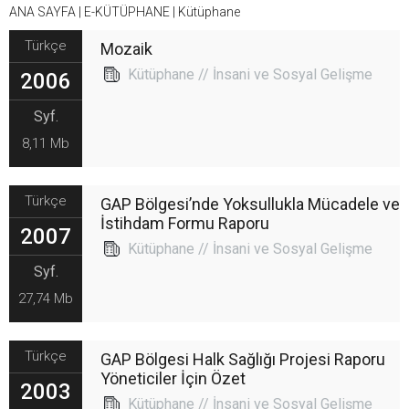
ANA SAYFA
|
E-KÜTÜPHANE
|
Kütüphane
Türkçe
Mozaik
Kütüphane // İnsani ve Sosyal Gelişme
2006
Syf.
8,11 Mb
Türkçe
GAP Bölgesi’nde Yoksullukla Mücadele ve
İstihdam Formu Raporu
2007
Kütüphane // İnsani ve Sosyal Gelişme
Syf.
27,74 Mb
Türkçe
GAP Bölgesi Halk Sağlığı Projesi Raporu
Yöneticiler İçin Özet
2003
Kütüphane // İnsani ve Sosyal Gelişme