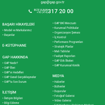
gap@gap.gov.tr
317 20 00
BİZE ULAŞIN
+90 (414)
• GAP BKİ Mevzuatı
BAŞARI HİKAYELERİ
• Kurumsal Politikalar
• Model ve Markalarımız
• Organizasyon Şeması
• Başarılar
• İç Kontrol
• Performans Programları
E-KÜTÜPHANE
• Stratejik Planlar
• Mali Tablolar
• Faaliyet Raporları
GAP HAKKINDA
• GAP Etik İlkeleri
• GAP Nedir?
• GAP Kurumsal Kimlik
• GAP İlleri
• GAP'ın Hedefleri
MEDYA
• GAP Genel Gerçekleşmeler
• GAP'ta Son Durum
• Haberler
• Bültenler
• Duyurular
İLETİŞİM
• Fotoğraf Galerisi
• İletişim Bilgileri
• Video Galerisi
• Bilgi Edinme