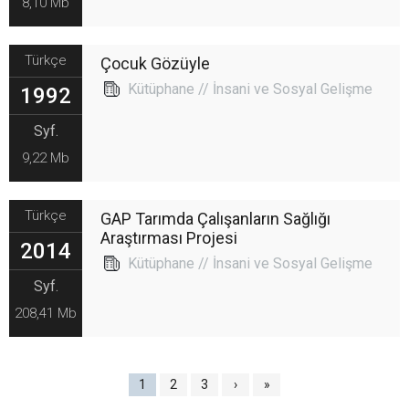
8,10 Mb
Türkçe
Çocuk Gözüyle
Kütüphane // İnsani ve Sosyal Gelişme
1992
Syf.
9,22 Mb
Türkçe
GAP Tarımda Çalışanların Sağlığı
Araştırması Projesi
2014
Kütüphane // İnsani ve Sosyal Gelişme
Syf.
208,41 Mb
1
2
3
›
»