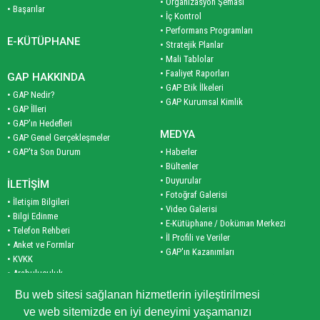
• Organizasyon Şeması
• Başarılar
• İç Kontrol
• Performans Programları
E-KÜTÜPHANE
• Stratejik Planlar
• Mali Tablolar
• Faaliyet Raporları
GAP HAKKINDA
• GAP Etik İlkeleri
• GAP Nedir?
• GAP Kurumsal Kimlik
• GAP İlleri
• GAP'ın Hedefleri
MEDYA
• GAP Genel Gerçekleşmeler
• GAP'ta Son Durum
• Haberler
• Bültenler
• Duyurular
İLETİŞİM
• Fotoğraf Galerisi
• İletişim Bilgileri
• Video Galerisi
• Bilgi Edinme
• E-Kütüphane / Doküman Merkezi
• Telefon Rehberi
• İl Profili ve Veriler
• Anket ve Formlar
• GAP'ın Kazanımları
• KVKK
• Arabuluculuk
PLAN VE PROGRAM
• Site Haritası
Bu web sitesi sağlanan hizmetlerin iyileştirilmesi
• Planlar
ve web sitemizde en iyi deneyimi yaşamanızı
• Programlar