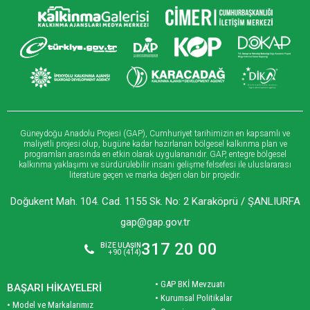
Güneydoğu Anadolu Projesi (GAP), Cumhuriyet tarihimizin en kapsamlı ve
maliyetli projesi olup, bugüne kadar hazırlanan bölgesel kalkınma plan ve
programları arasında en etkin olarak uygulananıdır. GAP, entegre bölgesel
kalkınma yaklaşımı ve sürdürülebilir insani gelişme felsefesi ile uluslararası
literatüre geçen ve marka değeri olan bir projedir.
Doğukent Mah. 104. Cad. 1155 Sk. No: 2 Karaköprü / ŞANLIURFA
gap@gap.gov.tr
317 20 00
BİZE ULAŞIN
+90 (414)
• GAP BKİ Mevzuatı
BAŞARI HİKAYELERİ
• Kurumsal Politikalar
• Model ve Markalarımız