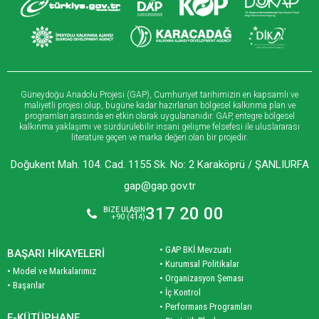
Güneydoğu Anadolu Projesi (GAP), Cumhuriyet tarihimizin en kapsamlı ve
maliyetli projesi olup, bugüne kadar hazırlanan bölgesel kalkınma plan ve
programları arasında en etkin olarak uygulananıdır. GAP, entegre bölgesel
kalkınma yaklaşımı ve sürdürülebilir insani gelişme felsefesi ile uluslararası
literatüre geçen ve marka değeri olan bir projedir.
Doğukent Mah. 104. Cad. 1155 Sk. No: 2 Karaköprü / ŞANLIURFA
gap@gap.gov.tr
317 20 00
BİZE ULAŞIN
+90 (414)
• GAP BKİ Mevzuatı
BAŞARI HİKAYELERİ
• Kurumsal Politikalar
• Model ve Markalarımız
• Organizasyon Şeması
• Başarılar
• İç Kontrol
• Performans Programları
E-KÜTÜPHANE