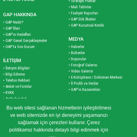
• Stratejik Planlar
• Mali Tablolar
• Faaliyet Raporları
GAP HAKKINDA
• GAP Etik İlkeleri
• GAP Nedir?
• GAP Kurumsal Kimlik
• GAP İlleri
• GAP'ın Hedefleri
MEDYA
• GAP Genel Gerçekleşmeler
• GAP'ta Son Durum
• Haberler
• Bültenler
• Duyurular
İLETİŞİM
• Fotoğraf Galerisi
• İletişim Bilgileri
• Video Galerisi
• Bilgi Edinme
• E-Kütüphane / Doküman Merkezi
• Telefon Rehberi
• İl Profili ve Veriler
• Anket ve Formlar
• GAP'ın Kazanımları
• KVKK
• Arabuluculuk
PLAN VE PROGRAM
• Site Haritası
Bu web sitesi sağlanan hizmetlerin iyileştirilmesi
• Planlar
ve web sitemizde en iyi deneyimi yaşamanızı
• Programlar
KURUMSAL
sağlamak için çerezleri kullanır. Çerez
• İş Birliği Programları
• Bakanımız
politikamız hakkında detaylı bilgi edinmek için
• Yöneticilerimiz