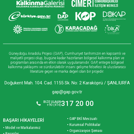
Güneydoğu Anadolu Projesi (GAP), Cumhuriyet tarihimizin en kapsamlı ve
maliyetli projesi olup, bugüne kadar hazırlanan bölgesel kalkınma plan ve
programları arasında en etkin olarak uygulananıdır. GAP, entegre bölgesel
kalkınma yaklaşımı ve sürdürülebilir insani gelişme felsefesi ile uluslararası
literatüre geçen ve marka değeri olan bir projedir.
Doğukent Mah. 104. Cad. 1155 Sk. No: 2 Karaköprü / ŞANLIURFA
gap@gap.gov.tr
317 20 00
BİZE ULAŞIN
+90 (414)
• GAP BKİ Mevzuatı
BAŞARI HİKAYELERİ
• Kurumsal Politikalar
• Model ve Markalarımız
• Organizasyon Şeması
• Başarılar