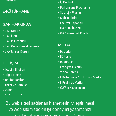
• İç Kontrol
• Performans Programları
E-KÜTÜPHANE
• Stratejik Planlar
• Mali Tablolar
• Faaliyet Raporları
GAP HAKKINDA
• GAP Etik İlkeleri
• GAP Nedir?
• GAP Kurumsal Kimlik
• GAP İlleri
• GAP'ın Hedefleri
MEDYA
• GAP Genel Gerçekleşmeler
• GAP'ta Son Durum
• Haberler
• Bültenler
• Duyurular
İLETİŞİM
• Fotoğraf Galerisi
• İletişim Bilgileri
• Video Galerisi
• Bilgi Edinme
• E-Kütüphane / Doküman Merkezi
• Telefon Rehberi
• İl Profili ve Veriler
• Anket ve Formlar
• GAP'ın Kazanımları
• KVKK
• Arabuluculuk
PLAN VE PROGRAM
• Site Haritası
Bu web sitesi sağlanan hizmetlerin iyileştirilmesi
• Planlar
ve web sitemizde en iyi deneyimi yaşamanızı
• Programlar
KURUMSAL
sağlamak için çerezleri kullanır. Çerez