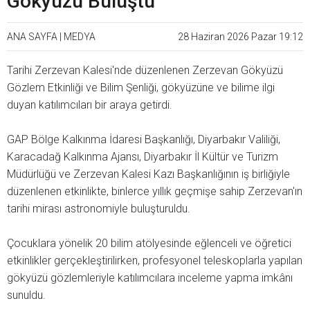
Gökyüzü Buluştu
ANA SAYFA
|
MEDYA
28 Haziran 2026 Pazar 19:12
Tarihi Zerzevan Kalesi'nde düzenlenen Zerzevan Gökyüzü
Gözlem Etkinliği ve Bilim Şenliği, gökyüzüne ve bilime ilgi
duyan katılımcıları bir araya getirdi.
GAP Bölge Kalkınma İdaresi Başkanlığı, Diyarbakır Valiliği,
Karacadağ Kalkınma Ajansı, Diyarbakır İl Kültür ve Turizm
Müdürlüğü ve Zerzevan Kalesi Kazı Başkanlığının iş birliğiyle
düzenlenen etkinlikte, binlerce yıllık geçmişe sahip Zerzevan'ın
tarihi mirası astronomiyle buluşturuldu.
Çocuklara yönelik 20 bilim atölyesinde eğlenceli ve öğretici
etkinlikler gerçekleştirilirken, profesyonel teleskoplarla yapılan
gökyüzü gözlemleriyle katılımcılara inceleme yapma imkânı
sunuldu.