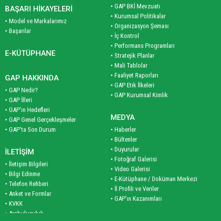
• GAP BKİ Mevzuatı
BAŞARI HİKAYELERİ
• Kurumsal Politikalar
• Model ve Markalarımız
• Organizasyon Şeması
• Başarılar
• İç Kontrol
• Performans Programları
E-KÜTÜPHANE
• Stratejik Planlar
• Mali Tablolar
• Faaliyet Raporları
GAP HAKKINDA
• GAP Etik İlkeleri
• GAP Nedir?
• GAP Kurumsal Kimlik
• GAP İlleri
• GAP'ın Hedefleri
MEDYA
• GAP Genel Gerçekleşmeler
• GAP'ta Son Durum
• Haberler
• Bültenler
• Duyurular
İLETİŞİM
• Fotoğraf Galerisi
• İletişim Bilgileri
• Video Galerisi
• Bilgi Edinme
• E-Kütüphane / Doküman Merkezi
• Telefon Rehberi
• İl Profili ve Veriler
• Anket ve Formlar
• GAP'ın Kazanımları
• KVKK
• Arabuluculuk