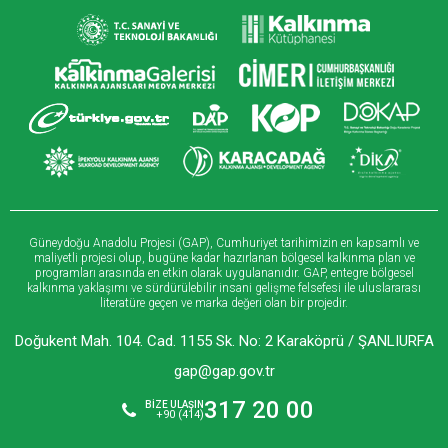
Güneydoğu Anadolu Projesi (GAP), Cumhuriyet tarihimizin en kapsamlı ve
maliyetli projesi olup, bugüne kadar hazırlanan bölgesel kalkınma plan ve
programları arasında en etkin olarak uygulananıdır. GAP, entegre bölgesel
kalkınma yaklaşımı ve sürdürülebilir insani gelişme felsefesi ile uluslararası
literatüre geçen ve marka değeri olan bir projedir.
Doğukent Mah. 104. Cad. 1155 Sk. No: 2 Karaköprü / ŞANLIURFA
gap@gap.gov.tr
317 20 00
BİZE ULAŞIN
+90 (414)